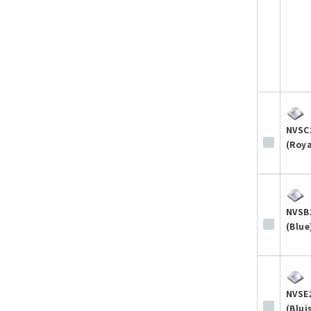
NVSC
(Roya
NVSB
(Blue
NVSE
(Blui