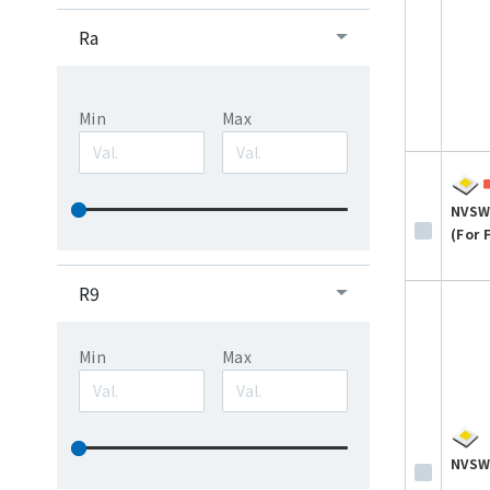
Ra
Min
Max
NVSW
(For 
R9
Min
Max
NVSW