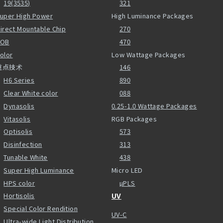
19(3535)
321
uper High Power
High Luminance Packages
irect Mountable Chip
270
COB
470
olor
Low Wattage Packages
重点技术
146
H6 Series
890
Clear White color
088
Dynasolis
0.25-1.0 Wattage Packages
Vitasolis
RGB Packages
Optisolis
573
Disinfection
313
Tunable White
438
Super High Luminance
Micro LED
HPS color
µPLS
Hortisolis
UV
Special Color Rendition
UV-C
Ultra-wide Light Distribution