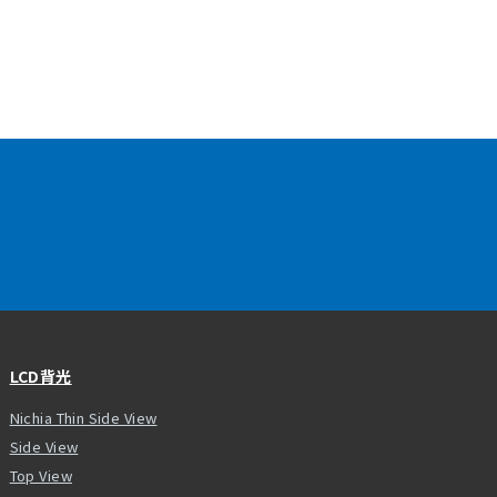
LCD背光
Nichia Thin Side View
Side View
Top View