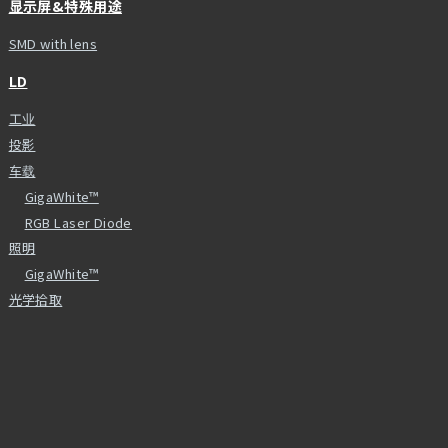
显示屏&特殊用途
SMD with lens
LD
工业
投影
车载
GigaWhite™
RGB Laser Diode
照明
GigaWhite™
光学拾取