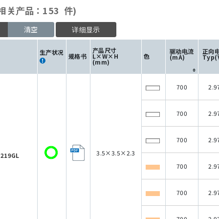
相关产品：153 件)
清空
详细显示
产品尺寸
驱动电流
正向
生产状况
规格书
L×W×H
色
(mA)
Typ(
(mm)
700
2.9
700
2.9
700
2.9
3.5×3.5×2.3
219GL
700
2.9
700
2.9
700
2.9