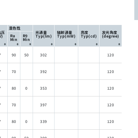
显色性
电压
光通量
辐射通量
亮度
发光角度
Ra
R9
V)
Typ(lm)
Typ(mW)
Typ(cd)
(degree)
Min
Min
7
90
50
302
120
7
70
392
120
7
80
0
353
120
7
70
397
120
7
80
0
339
120
7
90
50
290
120