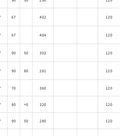
7
67
402
120
7
67
404
120
7
90
50
302
120
7
90
80
281
120
7
70
360
120
7
80
>0
320
120
7
90
50
280
120