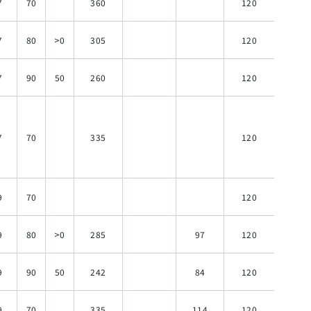
7
70
360
120
7
80
>0
305
120
7
90
50
260
120
7
70
335
120
9
70
120
9
80
>0
285
97
120
9
90
50
242
84
120
9
70
335
114
120