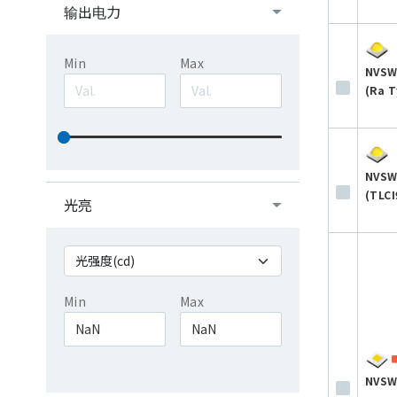
输出电力
Min
Max
NVSW
(Ra T
NVSW
(TLCI
光亮
Min
Max
NVSW