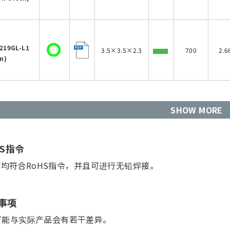
219GL-L1
3.5×3.5×2.3
700
2.6
n)
SHOW MORE
HS指令
D均符合RoHS指令，并且可进行无铅焊接。
事项
可能与实际产品会有若干差异。