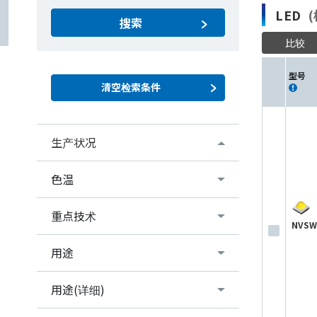
LED
(
搜索
比较
型号
生产状况
色温
重点技术
NVSW
用途
用途(详细)