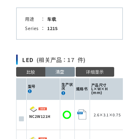
用途
：
车载
Series
：
121S
LED
(相关产品：17 件)
比较
清空
详细显示
生产状
产品尺寸
型号
况
规格书
L×W×H
色
(mm)
2.6×3.1×0.75
NC2W121H