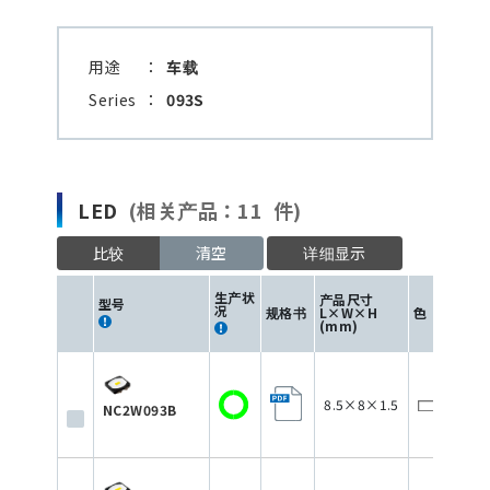
用途
：
车载
Series
：
093S
LED
(相关产品：11 件)
比较
清空
详细显示
驱
生产状
产品尺寸
型号
电
况
规格书
L×W×H
色
(m
(mm)
8.5×8×1.5
12
NC2W093B