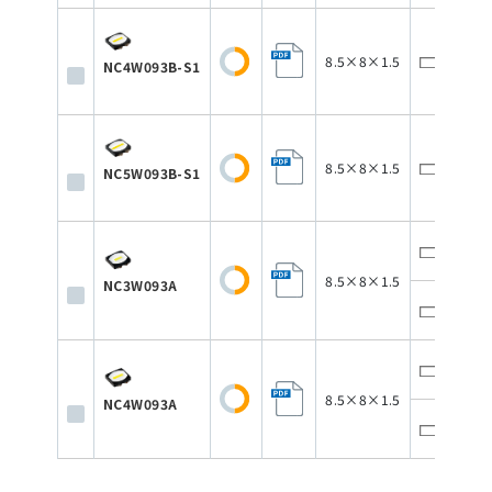
8.5×8×1.5
12
NC4W093B-S1
8.5×8×1.5
12
NC5W093B-S1
12
8.5×8×1.5
NC3W093A
12
12
8.5×8×1.5
NC4W093A
12