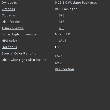
Dynasolis
0.25-1.0 Wattage Packages
Vitasolis
RGB Packages
Optisolis
573
Disinfection
313
Tunable White
438
Super High Luminance
Micro LED
HPS color
µPLS
Hortisolis
UV
Special Color Rendition
UV-C
Ultra-wide Light Distribution
UV-A
Disinfection