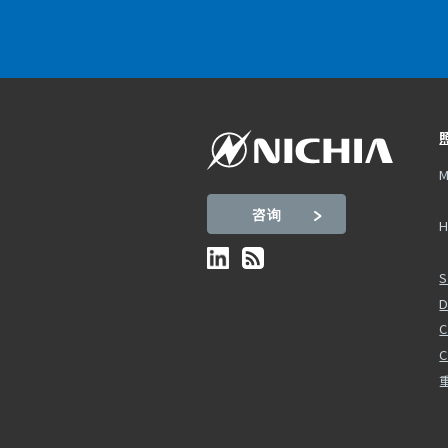
M
咨询
H
S
D
C