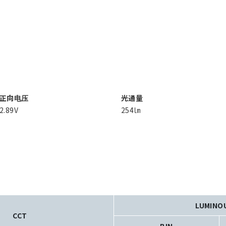
正向电压
光通量
2.89V
254㏐
LUMINO
CCT
BIN