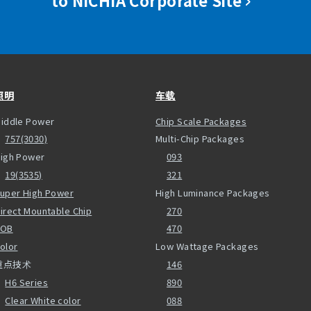
照明
车载
iddle Power
Chip Scale Packages
757(3030)
Multi-Chip Packages
igh Power
093
19(3535)
321
uper High Power
High Luminance Packages
irect Mountable Chip
270
COB
470
olor
Low Wattage Packages
重点技术
146
H6 Series
890
Clear White color
088