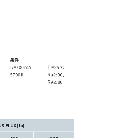
条件
I
=700mA
T
=25℃
F
j
5700K
Ra≥90,
R9≥80
US FLUX(㏐)
MIN
MAX