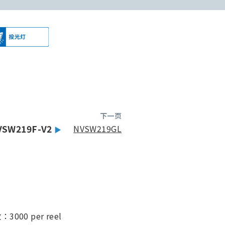
下一页
VSW219F-V2
NVSW219GL
3
00 per reel