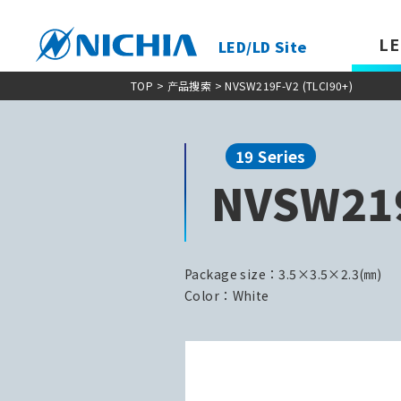
LE
LED/LD Site
TOP
>
产品搜索
> NVSW219F-V2 (TLCI90+)
19 Series
NVSW219
Package size：3.5×3.5×2.3(㎜)
Color：White