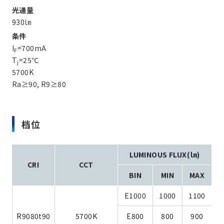
光通量
930㏐
条件
I
=700mA
F
T
=25℃
j
5700K
Ra≥90, R9≥80
档位
LUMINOUS FLUX(㏐)
CRI
CCT
BIN
MIN
MAX
E1000
1000
1100
R9080t90
5700K
E800
800
900