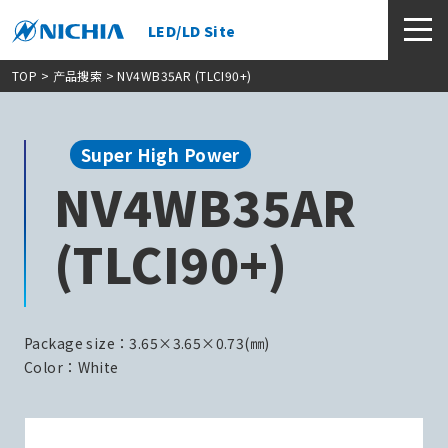
LED/LD Site
TOP
>
产品搜索
> NV4WB35AR (TLCI90+)
Super High Power
NV4WB35AR
(TLCI90+)
Package size：3.65×3.65×0.73(㎜)
Color：White