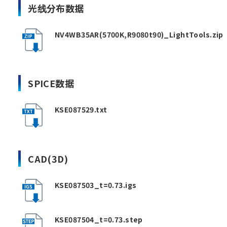
光线分布数据
NV4WB35AR(5700K,R9080t90)_LightTools.zip
SPICE数据
KSE087529.txt
CAD(3D)
KSE087503_t=0.73.igs
KSE087504_t=0.73.step