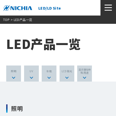
LED/LD Site
TOP
> LED产品一览
LED产品一览
显示屏&特
照明
UV
车载
LCD背光
殊用途
照明