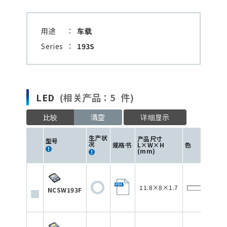
用途
：
车载
Series
：
193S
LED
(相关产品：5 件)
比较
清空
详细显示
驱动
生产状
产品尺寸
型号
电流
况
规格书
L×W×H
色
(mA
(mm)
11.8×8×1.7
100
NCSW193F