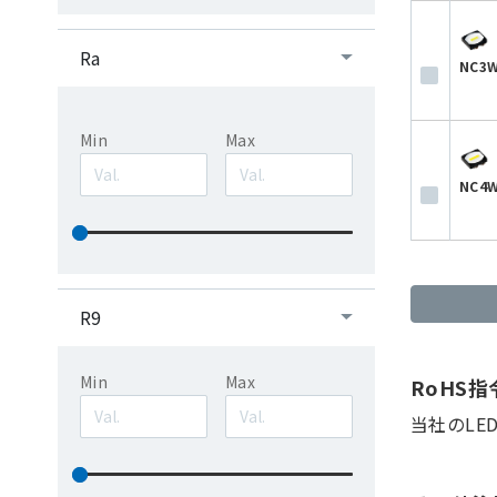
Ra
NC3W
Min
Max
NC4W
R9
Min
Max
RoHS
当社のLE