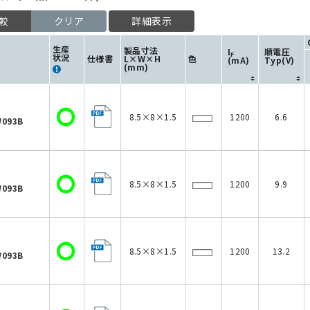
較
クリア
詳細表示
生産
製品寸法
I
順電圧
F
状況
仕様書
L×W×H
色
(mA)
Typ(V)
(mm)
8.5×8×1.5
1200
6.6
093B
8.5×8×1.5
1200
9.9
093B
8.5×8×1.5
1200
13.2
093B