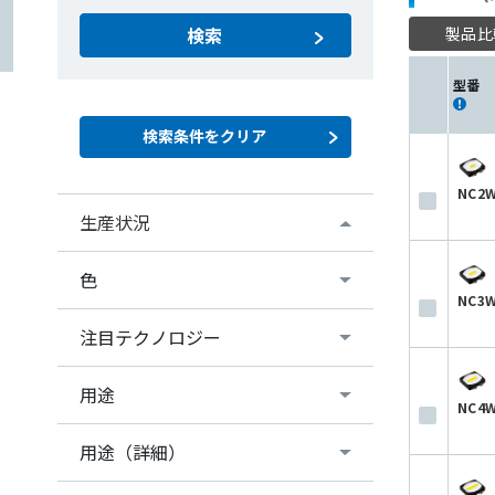
製品比
検索
型番
NC2W
生産状況
色
NC3W
注目テクノロジー
用途
NC4W
用途（詳細）