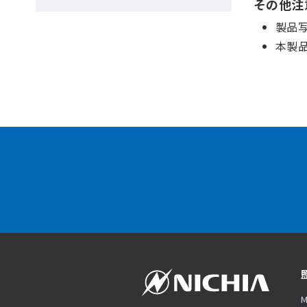
その他注
製品
本製
M