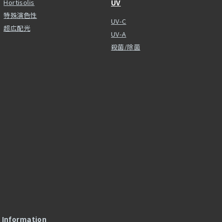
Hortisolis
UV
特殊演色性
UV-C
超広配光
UV-A
殺菌/除菌
l Information