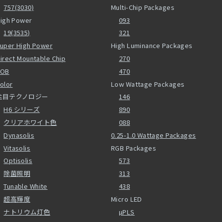
757(3030)
Multi-Chip Packages
igh Power
093
19(3535)
321
uper High Power
High Luminance Packages
irect Mountable Chip
270
COB
470
olor
Low Wattage Packages
注目テクノロジー
146
H6 シリーズ
890
クリアホワイト色
088
Dynasolis
0.25-1.0 Wattage Packages
Vitasolis
RGB Packages
Optisolis
573
除菌照明
313
Tunable White
438
超高輝度
Micro LED
ナトリウム灯色
µPLS