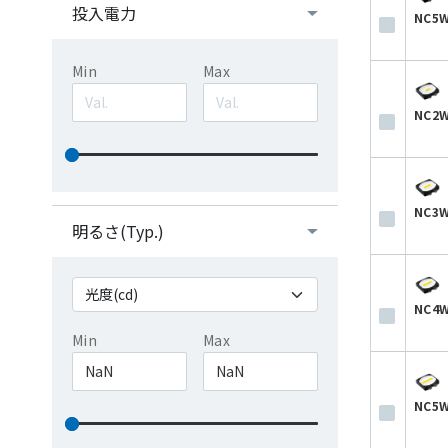
投入電力
NC5W
Min
Max
NC2W
NC3W
明るさ(Typ.)
NC4W
Min
Max
NC5W