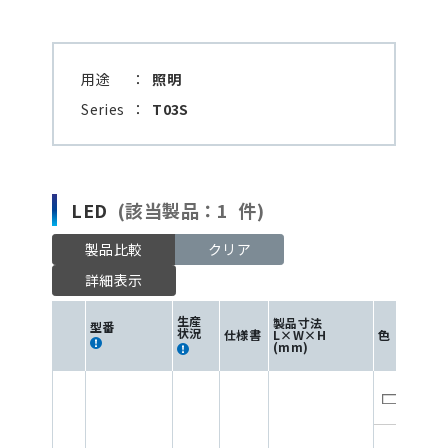
用途
：
照明
Series
：
T03S
LED
(該当製品：1 件)
製品比較
クリア
詳細表示
生産
製品寸法
I
型番
F
状況
仕様書
L×W×H
色
(m
(mm)
6