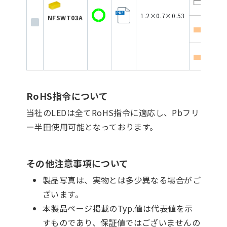
6
1.2×0.7×0.53
NFSWT03A
6
6
RoHS指令について
当社のLEDは全てRoHS指令に適応し、Pbフリ
ー半田使用可能となっております。
その他注意事項について
製品写真は、実物とは多少異なる場合がご
ざいます。
本製品ページ掲載のTyp.値は代表値を示
すものであり、保証値ではございませんの