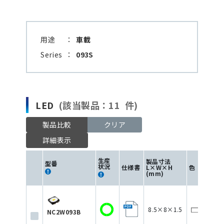
用途
：
車載
Series
：
093S
LED
(該当製品：11 件)
製品比較
クリア
詳細表示
生産
製品寸法
I
型番
F
状況
仕様書
L×W×H
色
(m
(mm)
8.5×8×1.5
12
NC2W093B