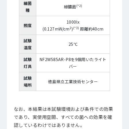
細菌
(*2)
緑膿菌
種
1000lx
照度
2
(*3)
(0.127mW/cm
)
距離約40cm
試験
25℃
温度
試験
NF2W585AR-P8を9個用いたライト
灯具
バー
試験
徳島県立工業技術センター
場所
なお、本結果は本試験環境および条件での効果
であり、実使⽤空間、すべての菌への効果を確
認しているわけではありません。