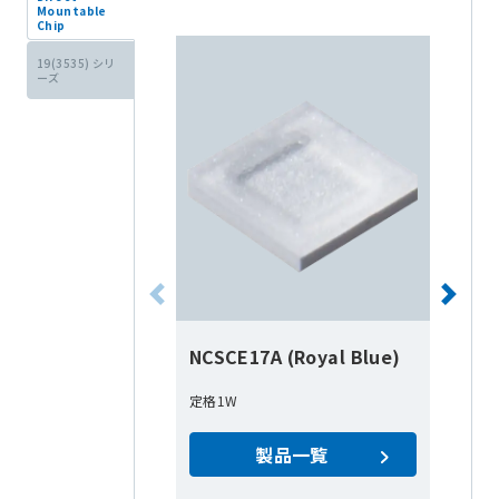
Mountable
Chip
19(3535) シリ
ーズ
NCSCE17A (Royal Blue)
N
定格1W
定
製品一覧