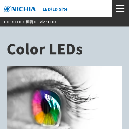
LED/LD Site
TOP
> LED >
照明
> Color LEDs
Color LEDs