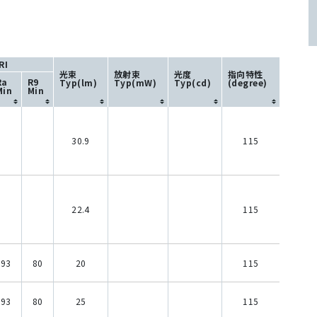
RI
光束
放射束
光度
指向特性
Ra
R9
Typ(lm)
Typ(mW)
Typ(cd)
(degree)
Min
Min
30.9
115
22.4
115
93
80
20
115
93
80
25
115