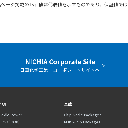
品ページ掲載のTyp.値は代表値を示すものであり、保証値で
NICHIA Corporate Site
日亜化学工業 コーポレートサイトへ
照明
車載
iddle Power
Chip Scale Packages
757(3030)
Multi-Chip Packages