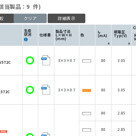
該当製品：9 件)
較
クリア
詳細表示
C
生産
製品寸法
I
順電圧
F
状況
仕様書
L×W×H
色
(mA)
Typ(V)
(mm)
3×3×0.7
80
3.05
W572C
3×3×0.7
80
3.05
572C
80
2.85
80
2.85