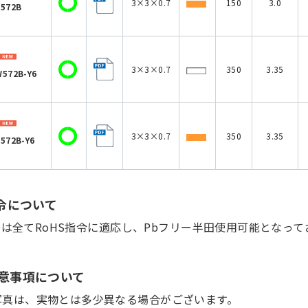
3×3×0.7
150
3.0
572B
3×3×0.7
350
3.35
572B-Y6
3×3×0.7
350
3.35
572B-Y6
指令について
Dは全てRoHS指令に適応し、Pbフリー半田使用可能となって
意事項について
写真は、実物とは多少異なる場合がございます。