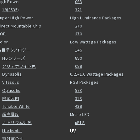
igh Power
093
19(3535)
321
uper High Power
High Luminance Packages
irect Mountable Chip
270
COB
470
olor
Low Wattage Packages
注目テクノロジー
146
H6 シリーズ
890
クリアホワイト色
088
Dynasolis
0.25-1.0 Wattage Packages
Vitasolis
RGB Packages
Optisolis
573
除菌照明
313
Tunable White
438
超高輝度
Micro LED
ナトリウム灯色
µPLS
Hortisolis
UV
特殊演色性