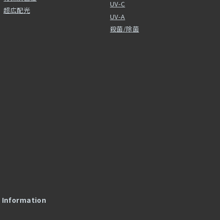
UV-C
超広配光
UV-A
殺菌/除菌
l Information