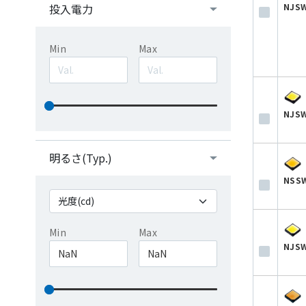
NJSW
投入電力
Min
Max
NJSW
明るさ(Typ.)
NSSW
Min
Max
NJS