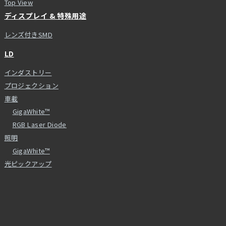
Top View
ディスプレイ & 特殊用途
レンズ付きSMD
LD
インダストリー
プロジェクション
車載
GigaWhite™
RGB Laser Diode
照明
GigaWhite™
光ピックアップ