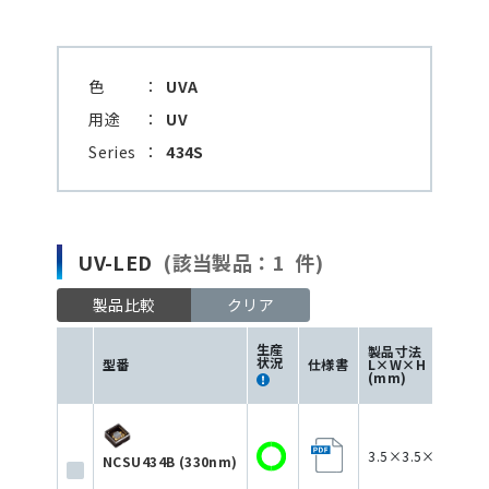
色
：
UVA
用途
：
UV
Series
：
434S
UV-LED
(該当製品：1 件)
製品比較
クリア
生産
製品寸法
状況
型番
仕様書
L×W×H
(mm)
3.5×3.5×1.72
NCSU434B (330nm)