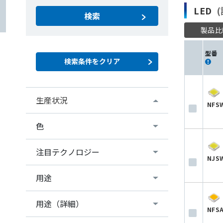
LED
(
検索
製品比
型番
生産状況
NFS
色
注目テクノロジー
NJS
用途
用途（詳細）
NFS