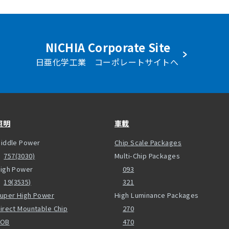
NICHIA Corporate Site
日亜化学工業 コーポレートサイトへ
照明
車載
iddle Power
Chip Scale Packages
757(3030)
Multi-Chip Packages
igh Power
093
19(3535)
321
uper High Power
High Luminance Packages
irect Mountable Chip
270
COB
470