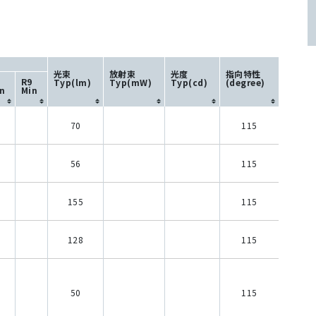
I
光束
放射束
光度
指向特性
a
R9
Typ(lm)
Typ(mW)
Typ(cd)
(degree)
n
Min
70
115
56
115
155
115
128
115
50
115