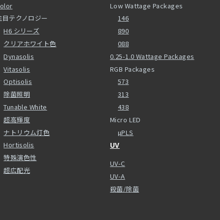
olor
Low Wattage Packages
注目テクノロジー
146
H6 シリーズ
890
クリアホワイト色
088
Dynasolis
0.25-1.0 Wattage Packages
Vitasolis
RGB Packages
Optisolis
573
除菌照明
313
Tunable White
438
超高輝度
Micro LED
ナトリウム灯色
µPLS
Hortisolis
UV
特殊演色性
UV-C
超広配光
UV-A
殺菌/除菌