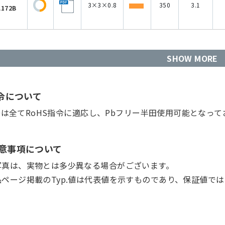
3×3×0.8
350
3.1
A172B
SHOW MORE
指令について
Dは全てRoHS指令に適応し、Pbフリー半田使用可能となって
意事項について
写真は、実物とは多少異なる場合がございます。
品ページ掲載のTyp.値は代表値を示すものであり、保証値で