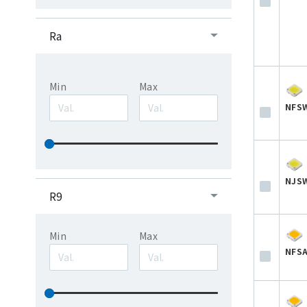
Ra
Min
Max
NFS
NJS
R9
Min
Max
NFS