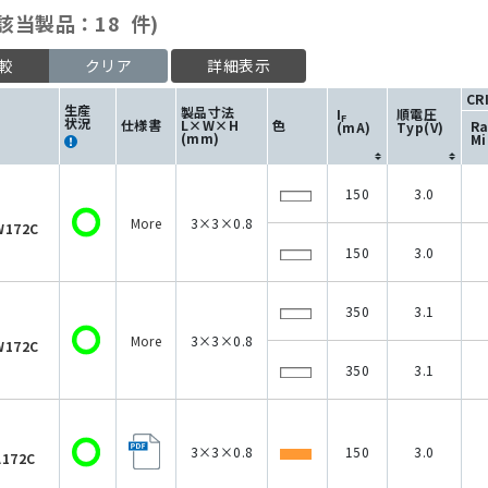
該当製品：18 件)
較
クリア
詳細表示
CR
生産
製品寸法
I
順電圧
F
状況
仕様書
L×W×H
色
R
(mA)
Typ(V)
(mm)
Mi
150
3.0
More
3×3×0.8
W172C
150
3.0
350
3.1
More
3×3×0.8
W172C
350
3.1
3×3×0.8
150
3.0
A172C