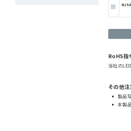
NJS
RoHS
当社のLE
その他注
製品
本製