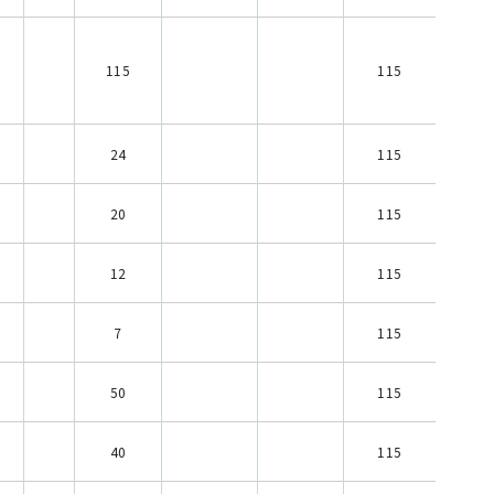
115
115
24
115
20
115
12
115
7
115
50
115
40
115