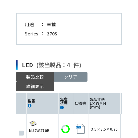
用途
：
車載
Series
：
270S
LED
(該当製品：4 件)
製品比較
クリア
詳細表示
生産
製品寸法
型番
状況
仕様書
L×W×H
色
(mm)
3.5×3.5×0.75
NJ2W270B