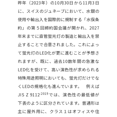
昨年（2023年）の10月30日から11月3日
に、スイスのジュネーブにおいて、水銀の
使用や輸出入を国際的に規制する「水俣条
約」の第５回締約国会議が開かれ、2027
年末までに直管蛍光灯の製造と輸出入を禁
止することで合意されました。これによっ
て蛍光灯のLED化が更に進むことが予想さ
れますが、既に、過去10数年間の急激な
LED化を受けて、高い演色性が求められる
特殊用途照明においても、蛍光灯だけでな
くLEDの規格化も進んでいます。 例えば
:2019
JIS Z 9112
では、演色性の最低値が
下表のように区分されています。普通形は
主に屋外用に、クラス１はオフィスや住