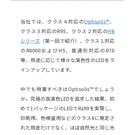
当社では、クラス４対応の
Optisolis™
、
クラス３対応のR95、クラス２対応の
H6
シリーズ
（第一回で紹介）、クラス１対応
のR8000およびH5、普通形対応のR70
等、用途に応じて様々な演色性のLEDをラ
インアップしています。
中でも特筆すべきはOptisolis™でしょう
か。究極の高演色LEDを追求した結果、初
めて1パッケージのLEDでRa99を実現し、
印刷用、色検査用などのクラス4に規定さ
れた用途だけでなく、ほぼ自然光と同じ光