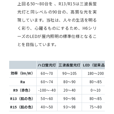
上回る50～80台を 、R13/R15は三波長蛍
光灯と同レベルの90台の、高質な光を実
現しています。当社は、人々の生活を明る
く彩り、心躍るものにするため、H6シリ
ーズのLEDが屋内照明の標準仕様となるこ
とを目指しています。
ハロ蛍光灯
三波長蛍光灯
LED（従来品）
L
効率（lm/W）
60～70
90～105
180～200
Ra
60～74
80～90
80～85
R9（赤色）
-100～-40
20～40
0～10
R13（肌の色）
50～60
90～96
80～85
R15（肌の色）
40～50
93～98
75～80