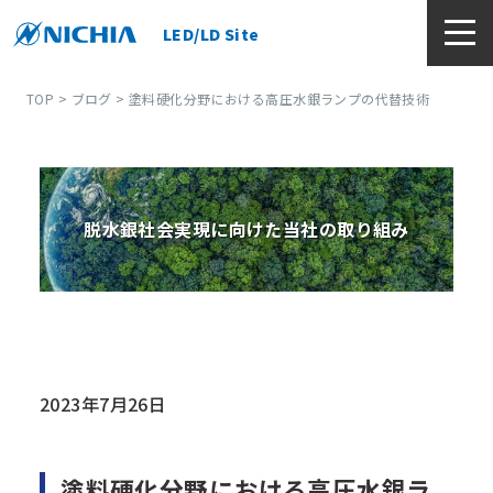
LED/LD Site
TOP
>
ブログ
> 塗料硬化分野における高圧水銀ランプの代替技術
脱水銀社会実現に向けた当社の取り組み
2023年7月26日
塗料硬化分野における高圧水銀ラ