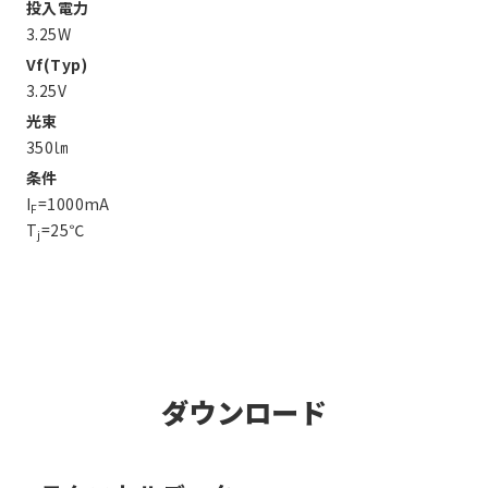
投入電力
3.25W
Vf(Typ)
3.25V
光束
350㏐
条件
I
=1000mA
F
T
=25℃
j
ダウンロード