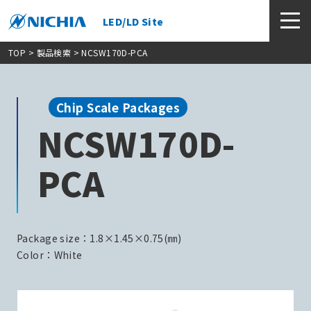
LED/LD Site
TOP
>
製品検索
> NCSW170D-PCA
Chip Scale Packages
NCSW170D-
PCA
Package size：1.8×1.45×0.75(㎜)
Color：White