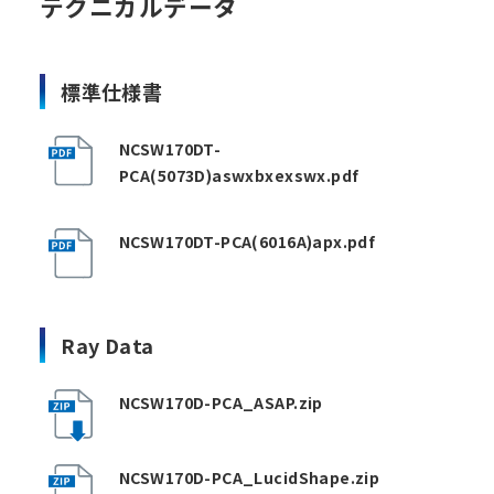
テクニカルデータ
標準仕様書
NCSW170DT-
PCA(5073D)aswxbxexswx.pdf
NCSW170DT-PCA(6016A)apx.pdf
Ray Data
NCSW170D-PCA_ASAP.zip
NCSW170D-PCA_LucidShape.zip