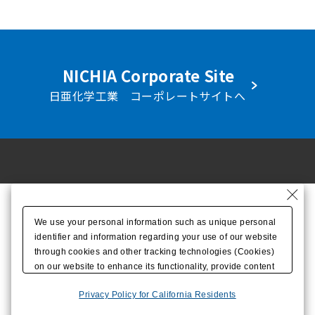
NICHIA Corporate Site
日亜化学工業 コーポレートサイトへ
We use your personal information such as unique personal
identifier and information regarding your use of our website
through cookies and other tracking technologies (Cookies)
on our website to enhance its functionality, provide content
tailored to your interests, and improve our website through
Privacy Policy for California Residents
access analysis. Please click
here
to see more details
including retention period. The data regarding your use of