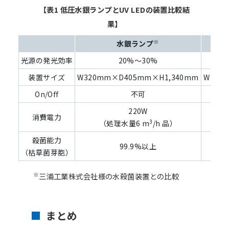
【表1 低圧水銀ランプとUV LEDの装置比較結
果】
※
水銀ランプ
光源の発光効率
20%～30%
装置サイズ
W320mm×D405mm×H1,340mm
W158
On/Off
不可
220W
消費電力
3
（処理水量6 m
/h 品）
（
殺菌能力
99.9%以上
（枯草菌芽胞）
※
三浦工業株式会社様の水殺菌装置との比較
まとめ