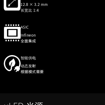
动态发射
根据模式需要
µLED 光源
通过和多功能ASIC的集成，实现了集照明和控制于一体的
Micro LED矩阵光源。
照明技术-16,384 颗高辉度Micro LED 实现了高负载下的
稳定亮度。
控制技术-用于Micro LED 的驱动、监控、配电和信号处
理的控制 ASIC。
集成技术-通过3D安装技术将Micro LED 集成在定制 ASIC
下方。