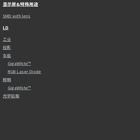
显示屏&特殊用途
SMD with lens
LD
工业
投影
车载
GigaWhite™
RGB Laser Diode
照明
GigaWhite™
光学拾取