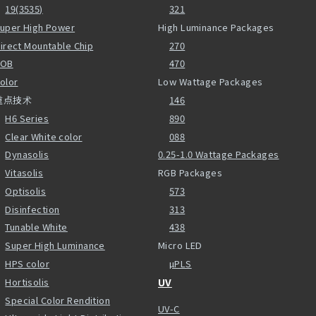
19(3535)
321
uper High Power
High Luminance Packages
irect Mountable Chip
270
COB
470
olor
Low Wattage Packages
重点技术
146
H6 Series
890
Clear White color
088
Dynasolis
0.25-1.0 Wattage Packages
Vitasolis
RGB Packages
Optisolis
573
Disinfection
313
Tunable White
438
Super High Luminance
Micro LED
HPS color
µPLS
Hortisolis
UV
Special Color Rendition
UV-C