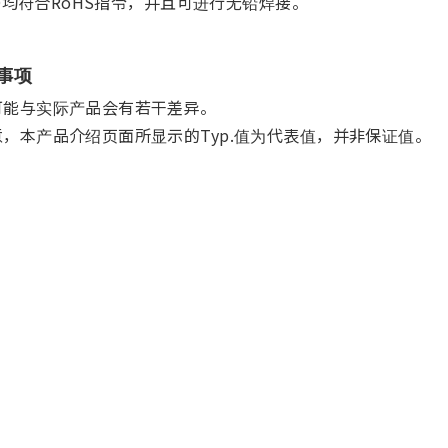
D均符合RoHS指令，并且可进行无铅焊接。
事项
可能与实际产品会有若干差异。
意，本产品介绍页面所显示的Typ.值为代表值，并非保证值。