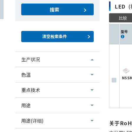
LED
(
搜索
比较
型号
生产状况
色温
NSSM
重点技术
用途
用途(详细)
关于Ro