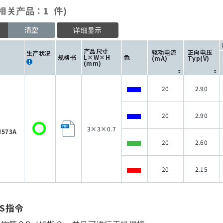
相关产品：1 件)
清空
详细显示
产品尺寸
驱动电流
正向电压
生产状况
规格书
L×W×H
色
(mA)
Typ(V)
(mm)
20
2.90
20
2.90
3×3×0.7
573A
20
2.60
20
2.15
HS指令