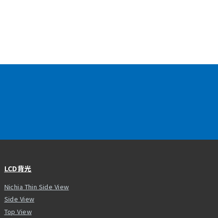
LCD背光
Nichia Thin Side View
Side View
Top View