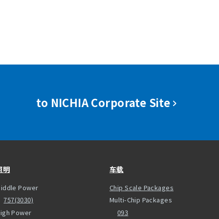
to NICHIA Corporate Site
照明
车载
iddle Power
Chip Scale Packages
757(3030)
Multi-Chip Packages
igh Power
093