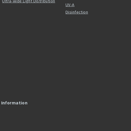
Ultra-wide Light Distribution
UV-A
Disinfection
l Information