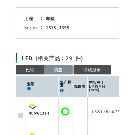
用途
：
车载
Series
：
131S, 139S
LED
(相关产品：29 件)
比较
清空
详细显示
生产状
产品尺寸
型号
况
规格书
L×W×H
色
(mm)
1.8×1.45×0.75
NCSW131H