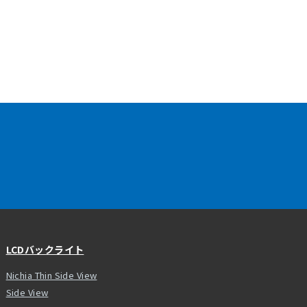
LCDバックライト
Nichia Thin Side View
Side View