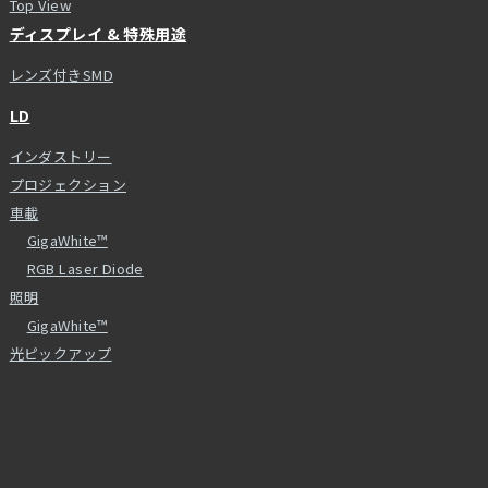
Top View
ディスプレイ & 特殊用途
レンズ付きSMD
LD
インダストリー
プロジェクション
車載
GigaWhite™
RGB Laser Diode
照明
GigaWhite™
光ピックアップ