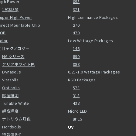
igh Power
093
19(3535)
321
uper High Power
High Luminance Packages
irect Mountable Chip
270
COB
470
olor
Low Wattage Packages
注目テクノロジー
146
H6 シリーズ
890
クリアホワイト色
088
Dynasolis
0.25-1.0 Wattage Packages
Vitasolis
RGB Packages
Optisolis
573
除菌照明
313
Tunable White
438
超高輝度
Micro LED
ナトリウム灯色
µPLS
Hortisolis
UV
特殊演色性