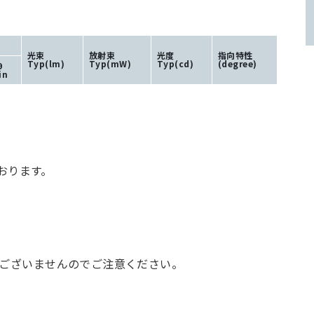
光束
放射束
光度
指向特性
Typ(lm)
Typ(mW)
Typ(cd)
(degree)
9
in
おります。
はございませんのでご注意ください。