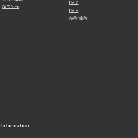
UV-C
超広配光
UV-A
殺菌/除菌
l Information