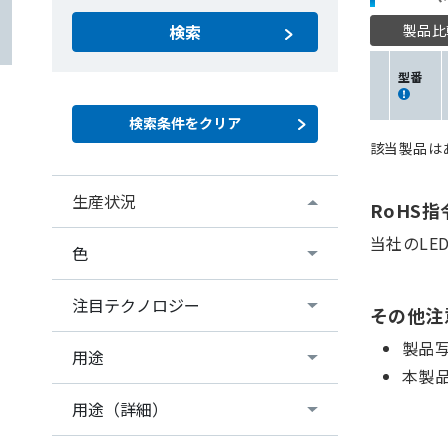
製品比
検索
型番
該当製品は
生産状況
RoHS
当社のLE
色
注目テクノロジー
その他注
製品
用途
本製
用途（詳細）