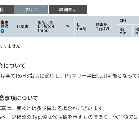
較
クリア
詳細表示
CRI
生産
製品寸法
I
順電圧
状況
仕様書
L×W×H
色
F
(mA)
Typ(V)
Ra
R
(mm)
Min
M
ありません
指令について
Dは全てRoHS指令に適応し、Pbフリー半田使用可能となって
意事項について
写真は、実物とは多少異なる場合がございます。
品ページ掲載のTyp.値は代表値を示すものであり、保証値で