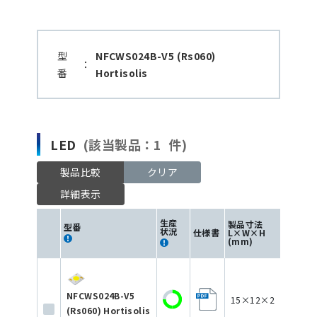
型
NFCWS024B-V5 (Rs060)
：
番
Hortisolis
LED
(該当製品：1 件)
製品比較
クリア
詳細表示
生産
製品寸法
型番
状況
仕様書
L×W×H
色
(mm)
NFCWS024B-V5
15×12×2
(Rs060) Hortisolis