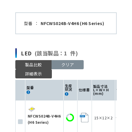
型番
：
NFCWS024B-V4H6 (H6 Series)
LED
(該当製品：1 件)
製品比較
クリア
詳細表示
生産
製品寸法
型番
状況
仕様書
L×W×H
色
(mm)
NFCWS024B-V4H6
15×12×2
(H6 Series)