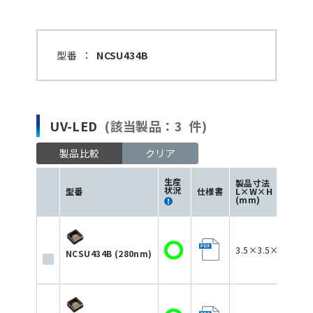
型番
：
NCSU434B
UV-LED
(該当製品：3 件)
製品比較
クリア
生産
製品寸法
状況
型番
仕様書
L×W×H
(mm)
3.5×3.5×1.72
NCSU434B (280nm)