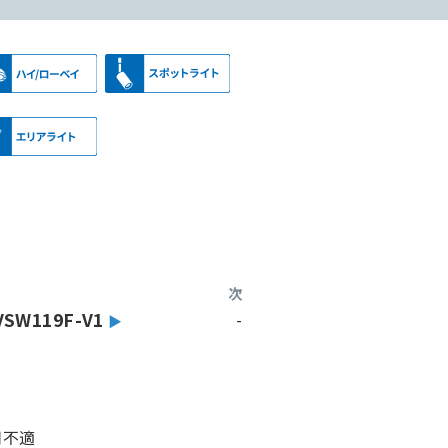
次
VSW119F-V1
-
用不適