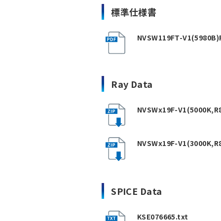
標準仕様書
NVSW119FT-V1(5980B)R
Ray Data
NVSWx19F-V1(5000K,R8
NVSWx19F-V1(3000K,R8
SPICE Data
KSE076665.txt