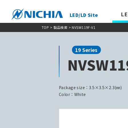
LE
LED/LD Site
TOP
>
製品検索
> NVSW119F-V1
19 Series
NVSW11
Package size：3.5×3.5×2.3(㎜)
Color：White