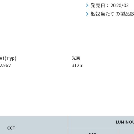
発売日：2020/03
梱包当たりの製品数：30
Vf(Typ)
光束
2.96V
312㏐
LUMINO
CCT
BIN