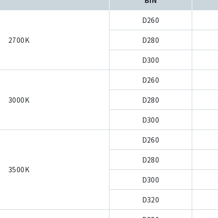
D260
2700K
D280
D300
D260
3000K
D280
D300
D260
D280
3500K
D300
D320