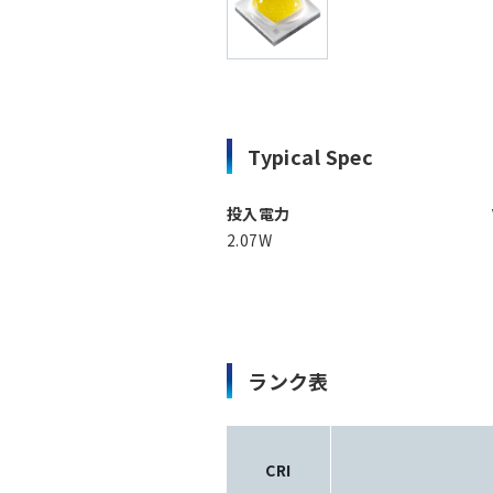
Typical Spec
投入電力
2.07W
ランク表
CRI