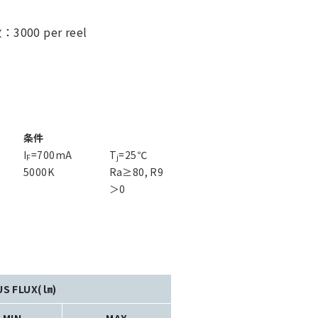
00 per reel
条件
I
=700mA
T
=25℃
F
j
5000K
Ra≥80, R9
＞0
US FLUX(㏐)
MIN
MAX