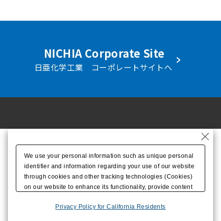
NICHIA Corporate Site
日亜化学工業 コーポレートサイトへ
We use your personal information such as unique personal
identifier and information regarding your use of our website
through cookies and other tracking technologies (Cookies)
on our website to enhance its functionality, provide content
tailored to your interests, and improve our website through
Privacy Policy for California Residents
access analysis. Please click
here
to see more details
including retention period. The data regarding your use of