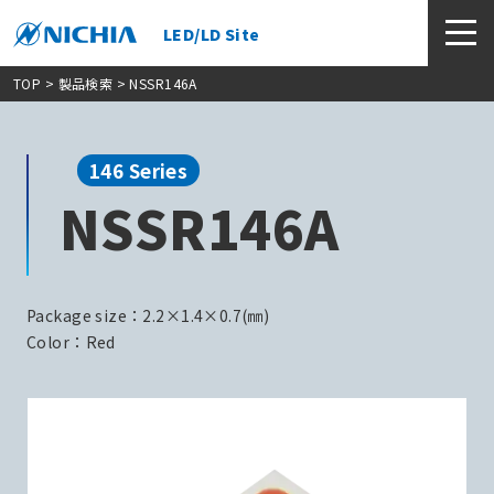
LED/LD Site
TOP
>
製品検索
> NSSR146A
146 Series
NSSR146A
Package size：2.2×1.4×0.7(㎜)
Color：Red