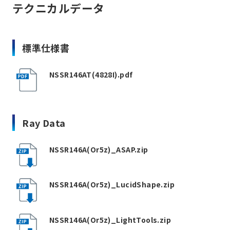
テクニカルデータ
標準仕様書
NSSR146AT(4828I).pdf
Ray Data
NSSR146A(Or5z)_ASAP.zip
NSSR146A(Or5z)_LucidShape.zip
NSSR146A(Or5z)_LightTools.zip