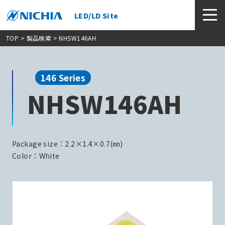
LED/LD Site
TOP
>
製品検索
> NHSW146AH
146 Series
NHSW146AH
Package size：2.2×1.4×0.7(㎜)
Color：White