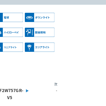
次
F2W757GR-
-
V5