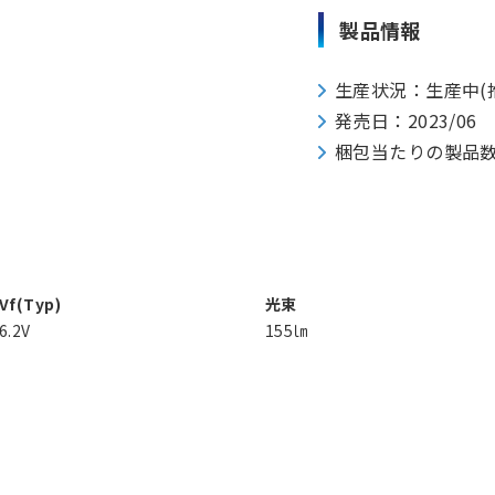
製品情報
生産状況：生産中(
発売日：2023/06
梱包当たりの製品数：50
Vf(Typ)
光束
6.2V
155㏐