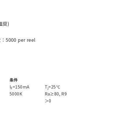
推奨)
00 per reel
条件
I
=150mA
T
=25℃
F
j
5000K
Ra≥80, R9
＞0