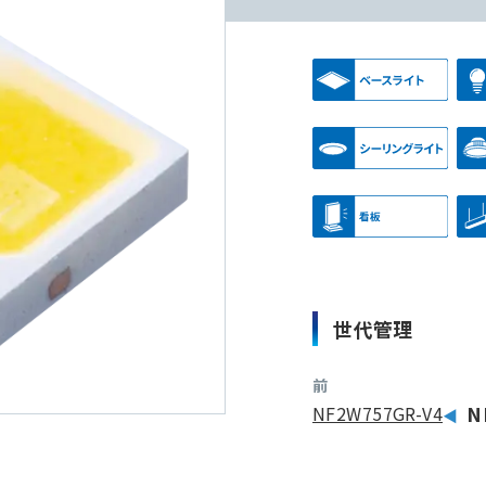
世代管理
前
NF2W757GR-V4
N