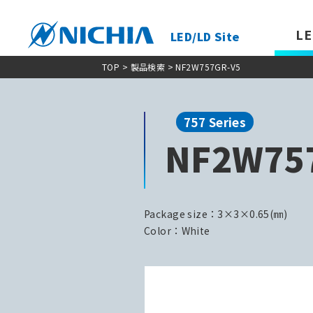
LE
LED/LD Site
TOP
>
製品検索
> NF2W757GR-V5
757 Series
NF2W75
Package size：3×3×0.65(㎜)
Color：White