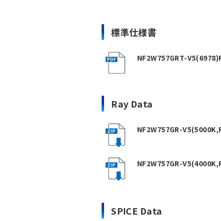
標準仕様書
NF2W757GRT-V5(6978)R
Ray Data
NF2W757GR-V5(5000K,R
NF2W757GR-V5(4000K,R
SPICE Data