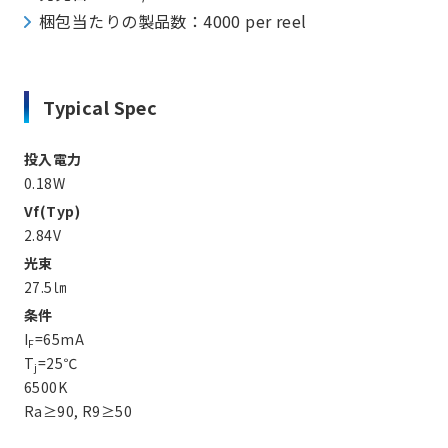
梱包当たりの製品数：4000 per reel
Typical Spec
投入電力
0.18W
Vf(Typ)
2.84V
光束
27.5㏐
条件
I
=65mA
F
T
=25℃
j
6500K
Ra≥90, R9≥50