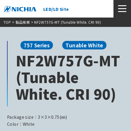
LED/LD Site
TOP
>
製品検索
> NF2W757G-MT (Tunable White. CRI 90)
757 Series
Tunable White
NF2W757G-MT
(Tunable
White. CRI 90)
Package size：3×3×0.75(㎜)
Color：White