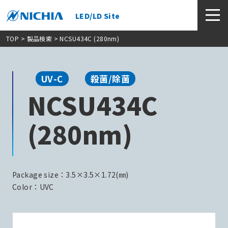
LED/LD Site
TOP
>
製品検索
> NCSU434C (280nm)
UV-C
殺菌/除菌
NCSU434C
(280nm)
Package size：3.5×3.5×1.72(㎜)
Color：UVC