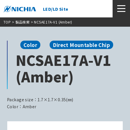
LED/LD Site
TOP
>
製品検索
> NCSAE17A-V1 (Amber)
Color
Direct Mountable Chip
NCSAE17A-V1
(Amber)
Package size：1.7×1.7×0.35(㎜)
Color：Amber