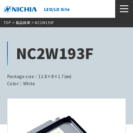
LED/LD Site
TOP
>
製品検索
> NC2W193F
NC2W193F
Package size：11.8×8×1.7(㎜)
Color：White