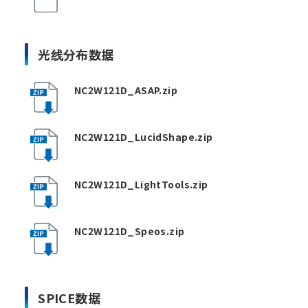
光线分布数据
NC2W121D_ASAP.zip
NC2W121D_LucidShape.zip
NC2W121D_LightTools.zip
NC2W121D_Speos.zip
SPICE数据