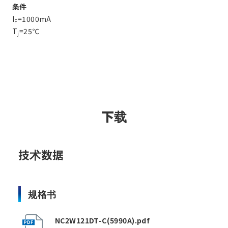
条件
I
=1000mA
F
T
=25℃
j
下载
技术数据
规格书
NC2W121DT-C(5990A).pdf