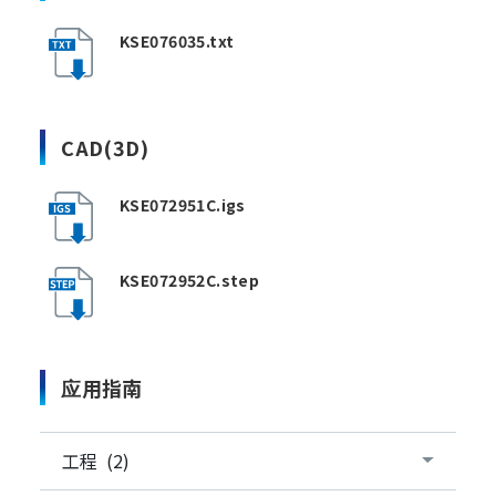
KSE076035.txt
CAD(3D)
KSE072951C.igs
KSE072952C.step
应用指南
工程 (2)