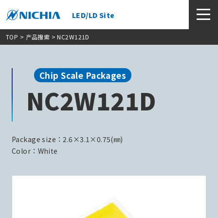
LED/LD Site
TOP
>
产品搜索
> NC2W121D
Chip Scale Packages
NC2W121D
Package size：2.6×3.1×0.75(㎜)
Color：White