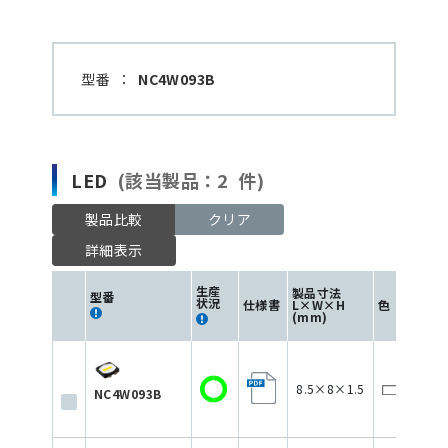
型番
：
NC4W093B
LED
(該当製品：2 件)
製品比較
クリア
詳細表示
生産
製品寸法
I
型番
F
状況
仕様書
L×W×H
色
(m
(mm)
8.5×8×1.5
12
NC4W093B