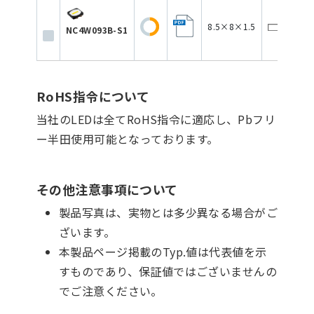
8.5×8×1.5
12
NC4W093B-S1
RoHS指令について
当社のLEDは全てRoHS指令に適応し、Pbフリ
ー半田使用可能となっております。
その他注意事項について
製品写真は、実物とは多少異なる場合がご
ざいます。
本製品ページ掲載のTyp.値は代表値を示
すものであり、保証値ではございませんの
でご注意ください。