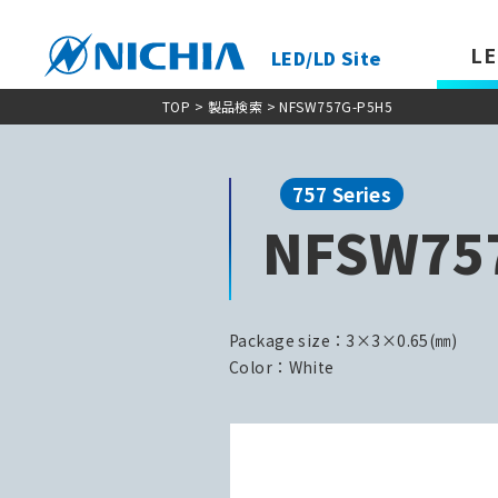
LE
LED/LD Site
TOP
>
製品検索
> NFSW757G-P5H5
757 Series
NFSW75
Package size：3×3×0.65(㎜)
Color：White