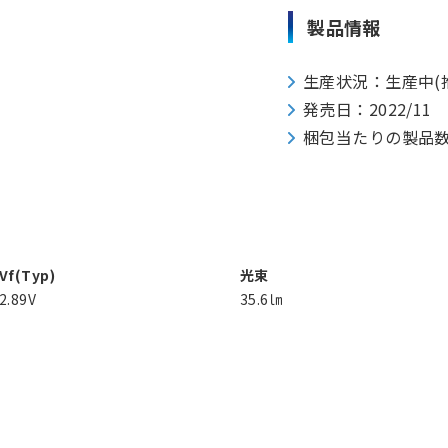
製品情報
生産状況：生産中(
発売日：2022/11
梱包当たりの製品数：50
Vf(Typ)
光束
2.89V
35.6㏐