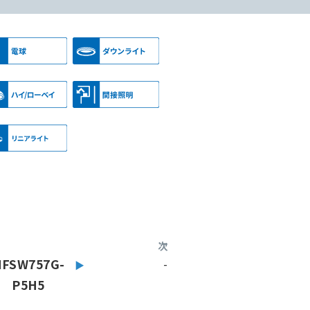
次
NFSW757G-
-
P5H5