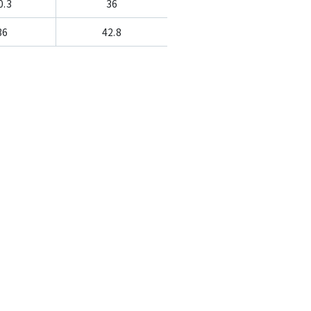
0.3
36
36
42.8