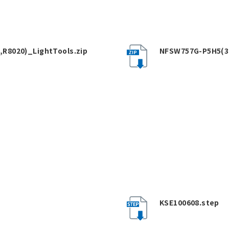
R8020)_LightTools.zip
NFSW757G-P5H5(30
KSE100608.step