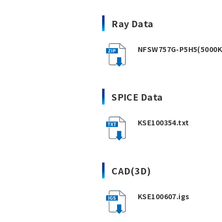
Ray Data
NFSW757G-P5H5(5000K,
SPICE Data
KSE100354.txt
CAD(3D)
KSE100607.igs