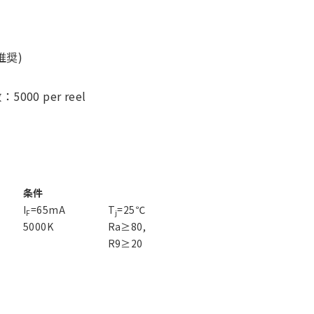
推奨)
00 per reel
条件
I
=65mA
T
=25℃
F
j
5000K
Ra≥80,
R9≥20