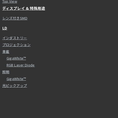
Top View
ディスプレイ & 特殊用途
レンズ付きSMD
LD
インダストリー
プロジェクション
車載
GigaWhite™
RGB Laser Diode
照明
GigaWhite™
光ピックアップ