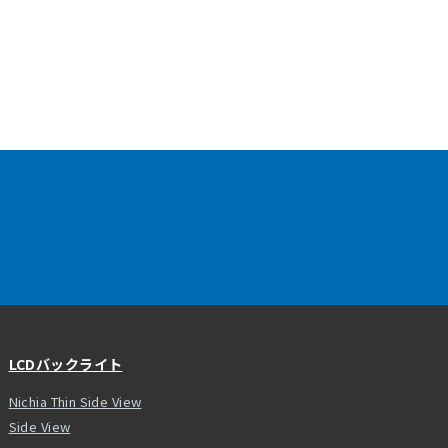
LCDバックライト
Nichia Thin Side View
Side View