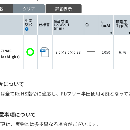
較
クリア
詳細表示
生産
製品寸法
I
順電圧
F
状況
仕様書
L×W×H
色
(mA)
Typ(V)
(mm)
719AC
3.5×3.5×0.88
1050
6.76
Flashlight)
指令について
Dは全てRoHS指令に適応し、Pbフリー半田使用可能となって
意事項について
写真は、実物とは多少異なる場合がございます。