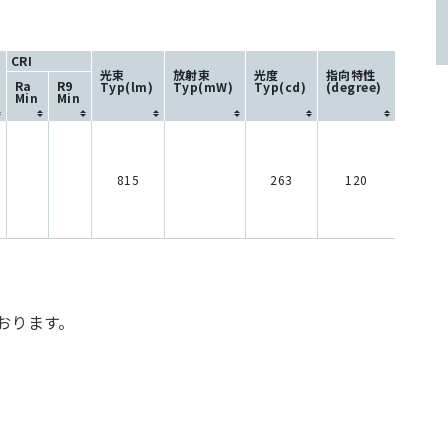
CRI
光束
放射束
光度
指向特性
Ra
R9
Typ(lm)
Typ(mW)
Typ(cd)
(degree)
Min
Min
815
263
120
おります。