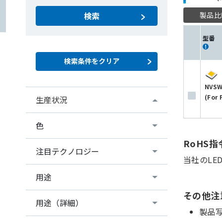
製品比
検索
型番
NVSW
(For 
生産状況
色
RoHS
注目テクノロジー
当社のLE
用途
その他注
用途（詳細）
製品