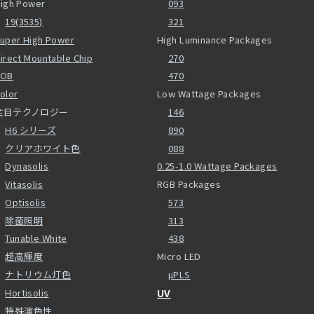
igh Power
093
19(3535)
321
uper High Power
High Luminance Packages
irect Mountable Chip
270
COB
470
olor
Low Wattage Packages
注目テクノロジー
146
H6 シリーズ
890
クリアホワイト色
088
Dynasolis
0.25-1.0 Wattage Packages
Vitasolis
RGB Packages
Optisolis
573
除菌照明
313
Tunable White
438
超高輝度
Micro LED
ナトリウム灯色
µPLS
Hortisolis
UV
特殊演色性