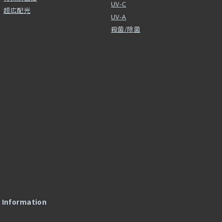
UV-C
超広配光
UV-A
殺菌/除菌
l Information