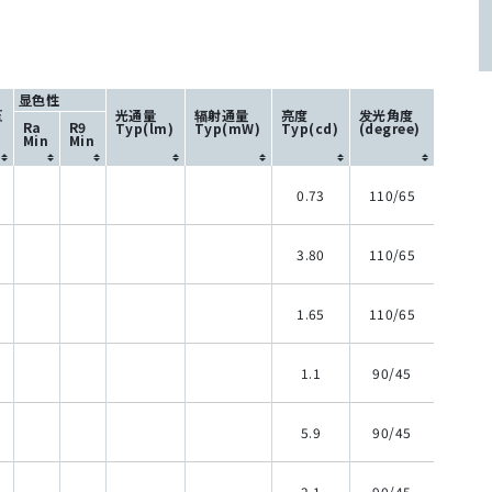
显色性
压
光通量
辐射通量
亮度
发光角度
Ra
R9
Typ(lm)
Typ(mW)
Typ(cd)
(degree)
Min
Min
0.73
110/65
3.80
110/65
1.65
110/65
1.1
90/45
5.9
90/45
2.1
90/45