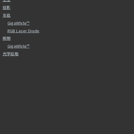
投影
车载
GigaWhite™
RGB Laser Diode
照明
GigaWhite™
光学拾取