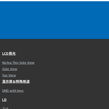
LCD背光
Nichia Thin Side View
Side View
Top View
显示屏&特殊用途
SMD with lens
LD
工业