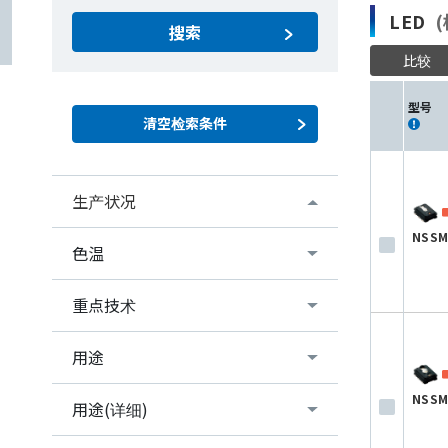
LED
(
搜索
比较
型号
生产状况
NSSM
色温
重点技术
用途
NSSM
用途(详细)