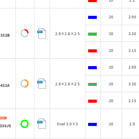
20
2.90
2.8×2.8×2.5
20
3.30
332B
20
2.15
20
2.90
2.8×2.8×2.5
20
3.30
432A
20
2.15
Oval 3.9×3
20
2.9
336JS