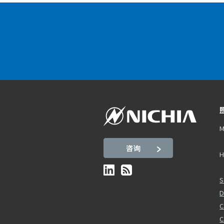
M
咨询
H
S
D
C