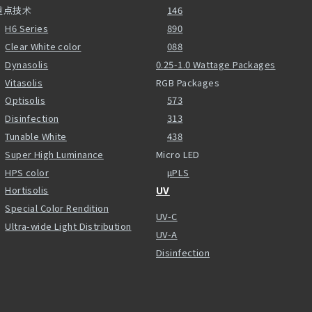
重点技术
146
H6 Series
890
Clear White color
088
Dynasolis
0.25-1.0 Wattage Packages
Vitasolis
RGB Packages
Optisolis
573
Disinfection
313
Tunable White
438
Super High Luminance
Micro LED
HPS color
µPLS
Hortisolis
UV
Special Color Rendition
UV-C
Ultra-wide Light Distribution
UV-A
Disinfection