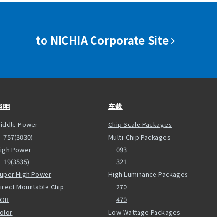
to NICHIA Corporate Site
照明
车载
iddle Power
Chip Scale Packages
757(3030)
Multi-Chip Packages
igh Power
093
19(3535)
321
uper High Power
High Luminance Packages
irect Mountable Chip
270
COB
470
olor
Low Wattage Packages