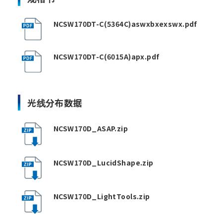
NCSW170DT-C(5364C)aswxbxexswx.pdf
NCSW170DT-C(6015A)apx.pdf
光线分布数据
NCSW170D_ASAP.zip
NCSW170D_LucidShape.zip
NCSW170D_LightTools.zip