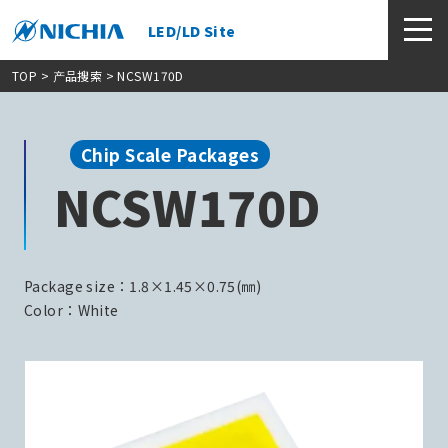
LED/LD Site
TOP
>
产品搜索
> NCSW170D
Chip Scale Packages
NCSW170D
Package size：1.8×1.45×0.75(㎜)
Color：White