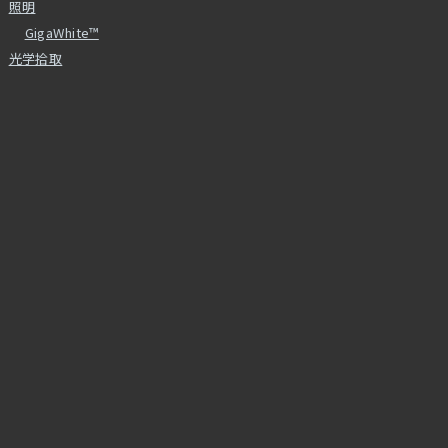
照明
GigaWhite™
光学拾取