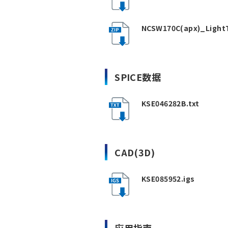
NCSW170C(apx)_LightT
SPICE数据
KSE046282B.txt
CAD(3D)
KSE085952.igs
应用指南