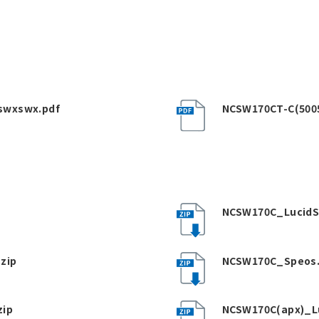
swxswx.pdf
NCSW170CT-C(500
NCSW170C_LucidS
zip
NCSW170C_Speos.
zip
NCSW170C(apx)_L