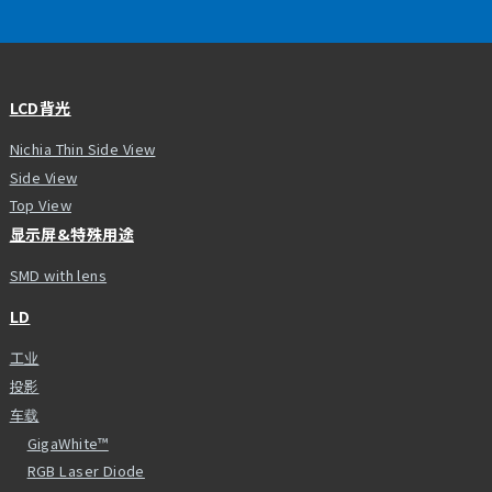
LCD背光
Nichia Thin Side View
Side View
Top View
显示屏&特殊用途
SMD with lens
LD
工业
投影
车载
GigaWhite™
RGB Laser Diode