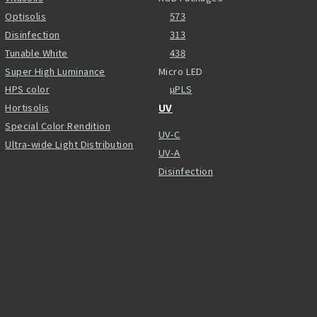
Optisolis
573
Disinfection
313
Tunable White
438
Super High Luminance
Micro LED
HPS color
µPLS
Hortisolis
UV
Special Color Rendition
UV-C
Ultra-wide Light Distribution
UV-A
Disinfection