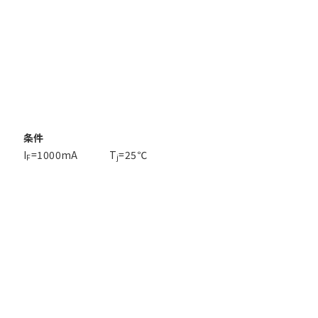
条件
I
=1000mA
T
=25℃
F
j