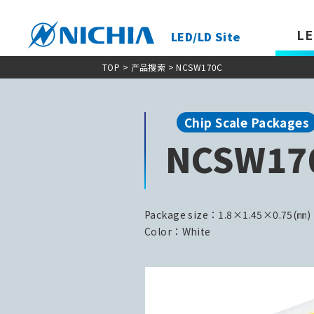
LE
LED/LD Site
TOP
>
产品搜索
> NCSW170C
Chip Scale Packages
NCSW17
Package size：1.8×1.45×0.75(㎜)
Color：White