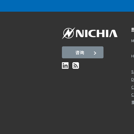
M
咨询
H
S
D
C