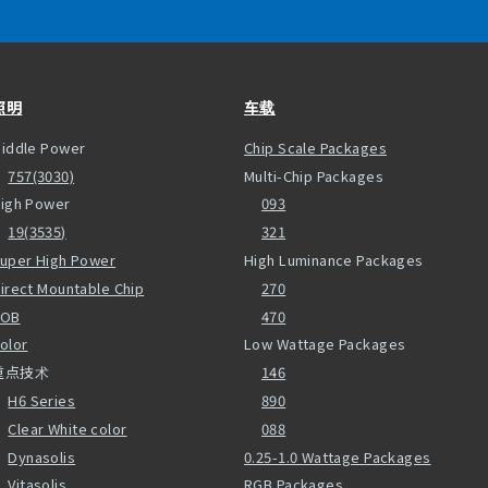
照明
车载
iddle Power
Chip Scale Packages
757(3030)
Multi-Chip Packages
igh Power
093
19(3535)
321
uper High Power
High Luminance Packages
irect Mountable Chip
270
COB
470
olor
Low Wattage Packages
重点技术
146
H6 Series
890
Clear White color
088
Dynasolis
0.25-1.0 Wattage Packages
Vitasolis
RGB Packages