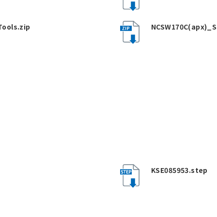
ools.zip
NCSW170C(apx)_S
KSE085953.step