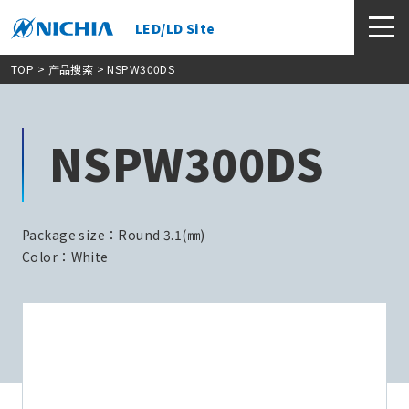
LED/LD Site
TOP
>
产品搜索
> NSPW300DS
NSPW300DS
Package size：Round 3.1(㎜)
Color：White