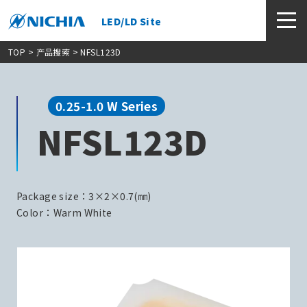
LED/LD Site
TOP
>
产品搜索
> NFSL123D
0.25-1.0 W Series
NFSL123D
Package size：3×2×0.7(㎜)
Color：Warm White