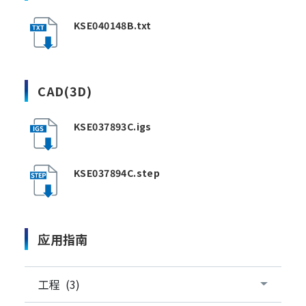
KSE040148B.txt
CAD(3D)
KSE037893C.igs
KSE037894C.step
应用指南
工程 (3)