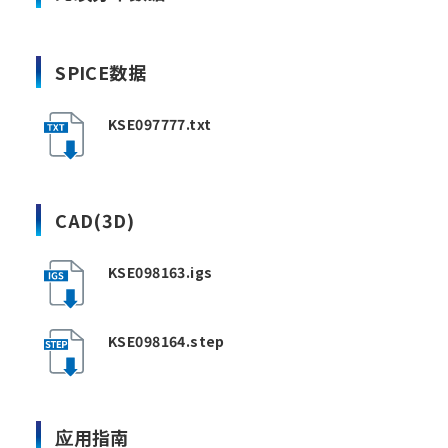
SPICE数据
KSE097777.txt
CAD(3D)
KSE098163.igs
KSE098164.step
应用指南