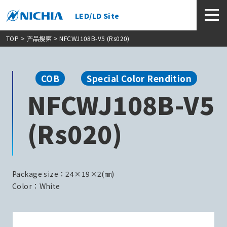
LED/LD Site
TOP
>
产品搜索
> NFCWJ108B-V5 (Rs020)
COB
Special Color Rendition
NFCWJ108B-V5
(Rs020)
Package size：24×19×2(㎜)
Color：White