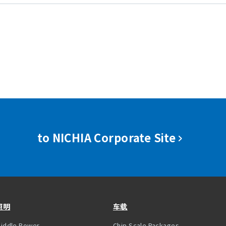
to NICHIA Corporate Site
照明
车载
iddle Power
Chip Scale Packages