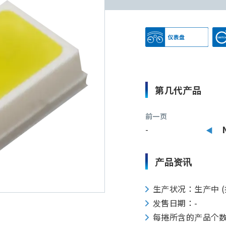
第几代产品
前一页
-
产品资讯
生产状况：生产中 (
发售日期：-
每捲所含的产品个数：45