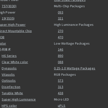
757(3030)
Multi-Chip Packages
igh Power
093
19(3535)
321
uper High Power
High Luminance Packages
irect Mountable Chip
270
COB
470
olor
Low Wattage Packages
重点技术
146
H6 Series
890
Clear White color
088
Dynasolis
0.25-1.0 Wattage Packages
Vitasolis
RGB Packages
Optisolis
573
Disinfection
313
Tunable White
438
Super High Luminance
Micro LED
HPS color
µPLS