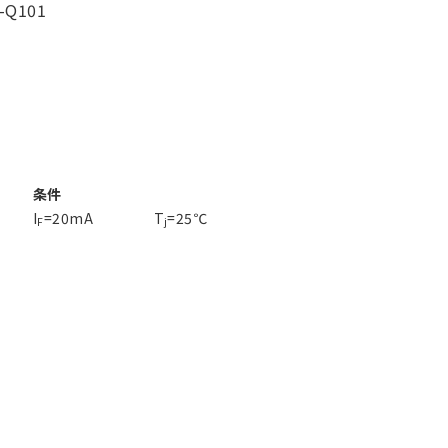
-Q101
条件
I
=20mA
T
=25℃
F
j