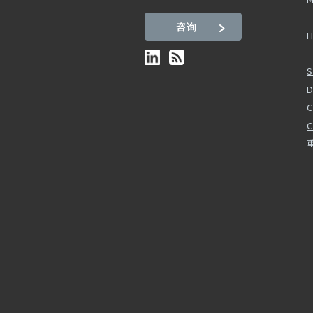
咨询
H
S
D
C