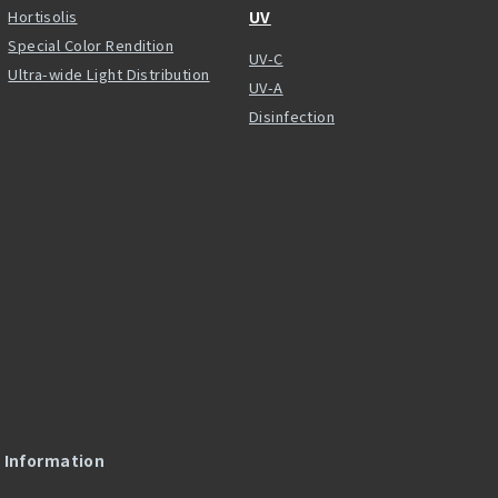
Hortisolis
UV
Special Color Rendition
UV-C
Ultra-wide Light Distribution
UV-A
Disinfection
l Information