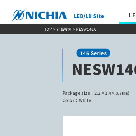
LE
LED/LD Site
TOP
>
产品搜索
> NESW146A
146 Series
NESW14
Package size：2.2×1.4×0.7(㎜)
Color：White