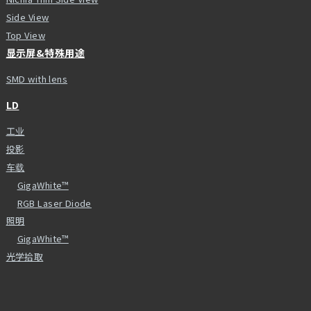
Side View
Top View
显示屏&特殊用途
SMD with lens
LD
工业
投影
车载
GigaWhite™
RGB Laser Diode
照明
GigaWhite™
光学拾取