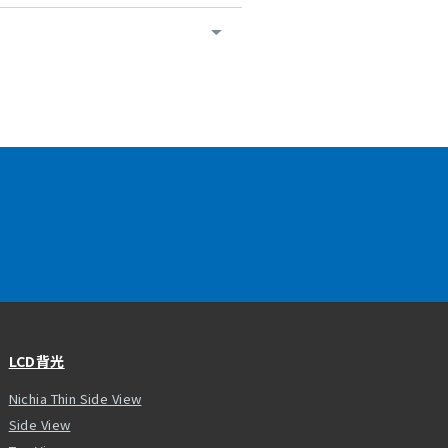
LCD背光
Nichia Thin Side View
Side View