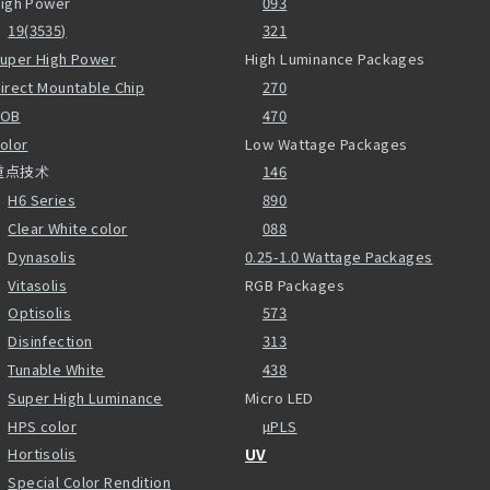
igh Power
093
19(3535)
321
uper High Power
High Luminance Packages
irect Mountable Chip
270
COB
470
olor
Low Wattage Packages
重点技术
146
H6 Series
890
Clear White color
088
Dynasolis
0.25-1.0 Wattage Packages
Vitasolis
RGB Packages
Optisolis
573
Disinfection
313
Tunable White
438
Super High Luminance
Micro LED
HPS color
µPLS
Hortisolis
UV
Special Color Rendition