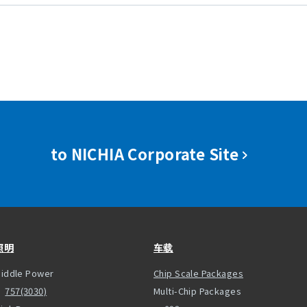
to NICHIA Corporate Site
照明
车载
iddle Power
Chip Scale Packages
757(3030)
Multi-Chip Packages