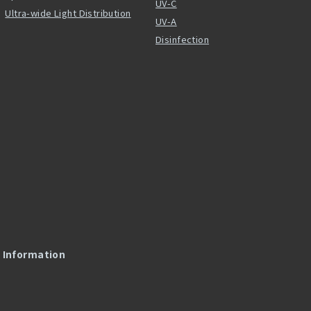
UV-C
Ultra-wide Light Distribution
UV-A
Disinfection
l Information