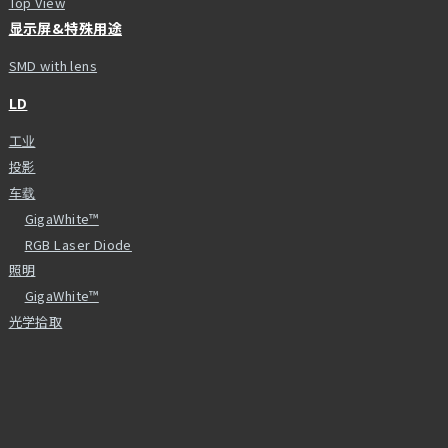
Top View
显示屏&特殊用途
SMD with lens
LD
工业
投影
车载
GigaWhite™
RGB Laser Diode
照明
GigaWhite™
光学拾取