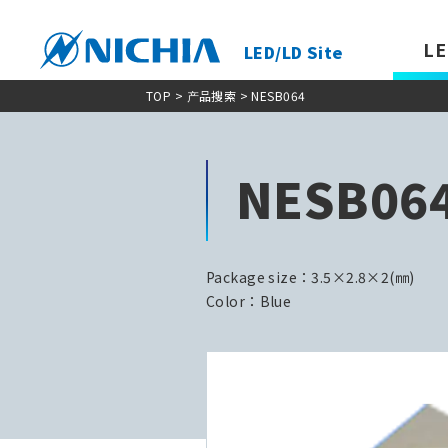
LE
LED/LD Site
TOP
>
产品搜索
> NESB064
NESB06
Package size：3.5×2.8×2(㎜)
Color：Blue